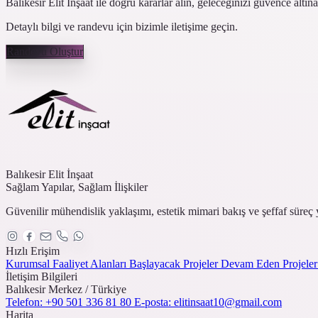
Balıkesir Elit İnşaat ile doğru kararlar alın, geleceğinizi güvence altına
Detaylı bilgi ve randevu için bizimle iletişime geçin.
Randevu Oluştur
Balıkesir Elit İnşaat
Sağlam Yapılar, Sağlam İlişkiler
Güvenilir mühendislik yaklaşımı, estetik mimari bakış ve şeffaf süreç 
Hızlı Erişim
Kurumsal
Faaliyet Alanları
Başlayacak Projeler
Devam Eden Projele
İletişim Bilgileri
Balıkesir Merkez / Türkiye
Telefon: +90 501 336 81 80
E-posta:
elitinsaat10@gmail.com
Harita